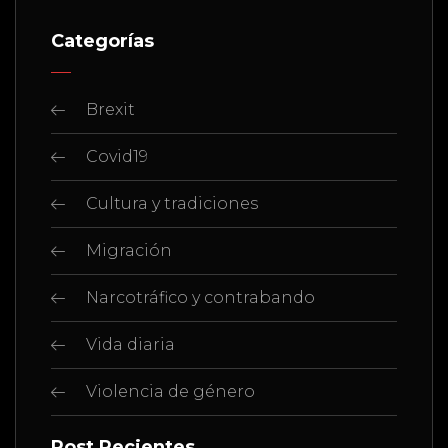
Categorías
Brexit
Covid19
Cultura y tradiciones
Migración
Narcotráfico y contrabando
Vida diaria
Violencia de género
Post Recientes